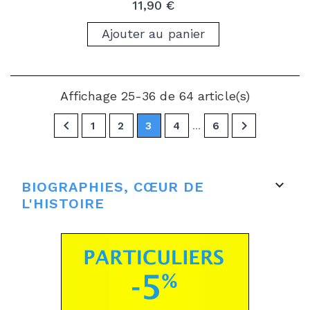
Prix
11,90 €
Ajouter au panier
Affichage 25-36 de 64 article(s)


…
1
2
3
4
6

BIOGRAPHIES, CŒUR DE
L'HISTOIRE