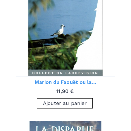
Marion du Faouët ou la...
Prix
11,90 €
Ajouter au panier