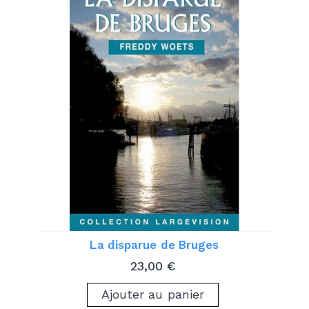
La disparue de Bruges
Prix
23,00 €
Ajouter au panier