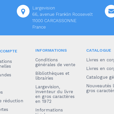
Largevision
66, avenue Franklin Roosevelt
11000 CARCASSONNE
France
INFORMATIONS
CATALOGUE
 COMPTE
Conditions
Livres en cor
ations
générales de vente
elles
Livres en cor
Bibliothèques et
ndes
Catalogue gé
librairies
Nouveautés l
Largevision,
gros caractè
inventeur du livre
es
en gros caractères
e réduction
en 1972
rtes
Informations