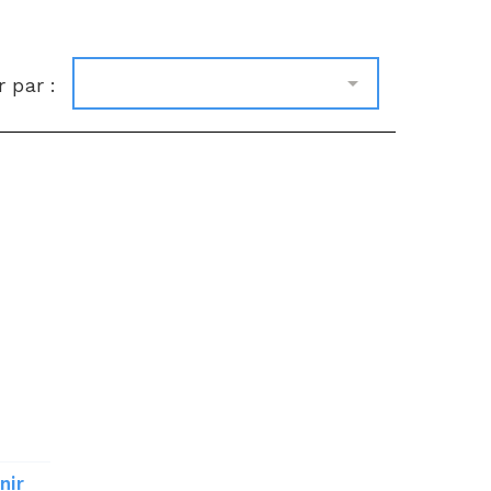

r par :
nir