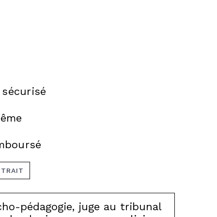
sécurisé
 même
emboursé
XTRAIT
cho-pédagogie, juge au tribunal