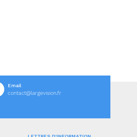
Email
contact@largevision.fr
LETTRES D'INFORMATION