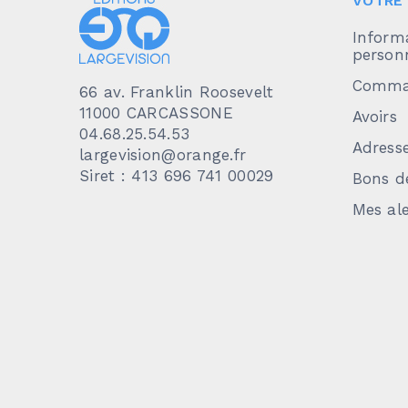
VOTRE
Inform
personn
Comma
66 av. Franklin Roosevelt
11000 CARCASSONE
Avoirs
04.68.25.54.53
Adress
largevision@orange.fr
Siret : 413 696 741 00029
Bons d
Mes ale