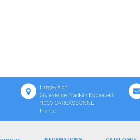
Largevision
66, avenue Franklin Roosevelt
11000 CARCASSONNE
France
INFORMATIONS
CATALOGUE