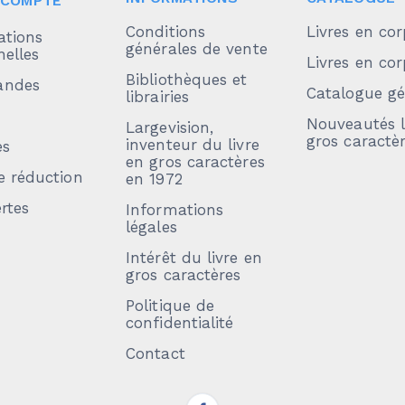
 COMPTE
Conditions
Livres en cor
ations
générales de vente
elles
Livres en cor
Bibliothèques et
ndes
Catalogue gé
librairies
Nouveautés l
Largevision,
gros caractè
inventeur du livre
es
en gros caractères
e réduction
en 1972
rtes
Informations
légales
Intérêt du livre en
gros caractères
Politique de
confidentialité
Contact