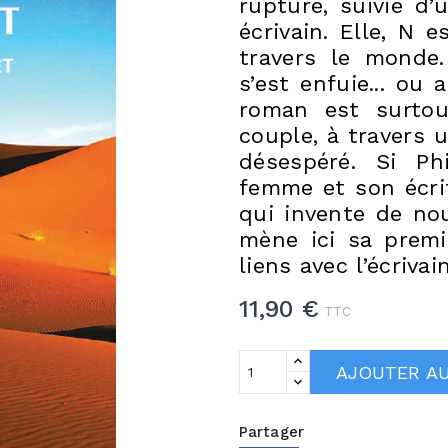
rupture, suivie d’u
écrivain. Elle, N e
travers le monde
s’est enfuie... ou 
roman est surtout
couple, à travers u
désespéré. Si Ph
femme et son écri
qui invente de no
mène ici sa premi
liens avec l’écrivai
11,90 €
TTC
AJOUTER AU
Partager