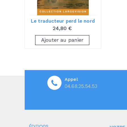
Le traducteur perd le nord
24,80 €
Ajouter au panier
Appel
04.68.25.54.53